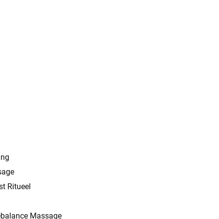
ing
sage
t Ritueel
ebalance Massage