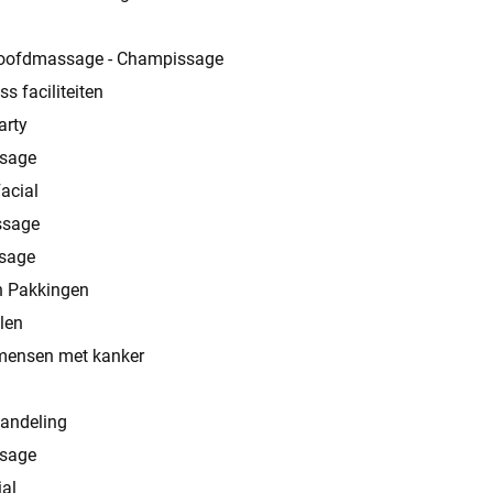
hoofdmassage - Champissage
s faciliteiten
arty
sage
Facial
ssage
ssage
n Pakkingen
len
mensen met kanker
andeling
sage
ial