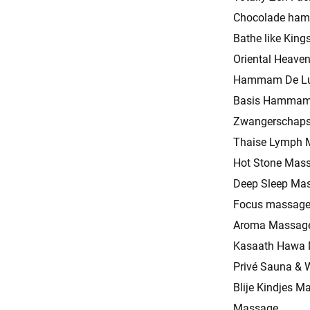
Chocolade ha
Bathe like King
Oriental Heave
Hammam De L
Basis Hammam 
Zwangerschap
Thaise Lymph 
Hot Stone Mas
Deep Sleep Ma
Focus massag
Aroma Massag
Kasaath Hawa
Privé Sauna & 
Blije Kindjes M
Massage