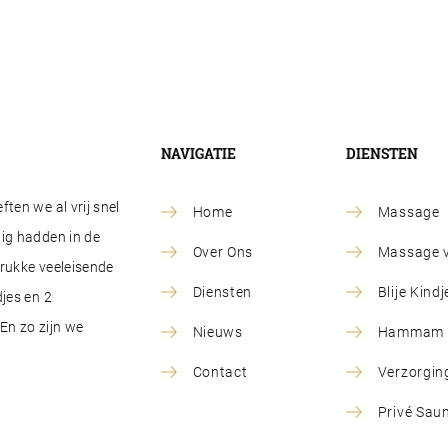
NAVIGATIE
DIENSTEN
ten we al vrij snel
Home
Massage
ig hadden in de
Over Ons
Massage v
drukke veeleisende
Diensten
Blije Kin
jes en 2
En zo zijn we
Nieuws
Hammam R
Contact
Verzorgin
Privé Sau