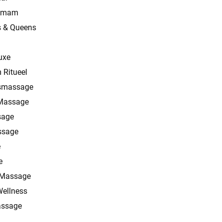
mmam
s & Queens
n
uxe
Ritueel
smassage
Massage
sage
ssage
e
e
 Massage
Wellness
assage