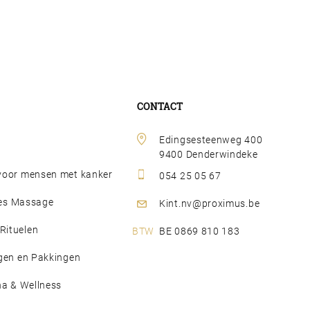
CONTACT
Edingsesteenweg 400 
9400 Denderwindeke
oor mensen met kanker
054 25 05 67
djes Massage
Kint.nv@proximus.be
ituelen
BE 0869 810 183
gen en Pakkingen
na & Wellness