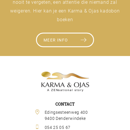
nooit te vergeten, een attentie die niemand zal
weigeren. Hier kan je een Karma & Ojas kadobon
boeken
MEER INFO
CONTACT
Edingsesteenweg 400 
9400 Denderwindeke
054 25 05 67