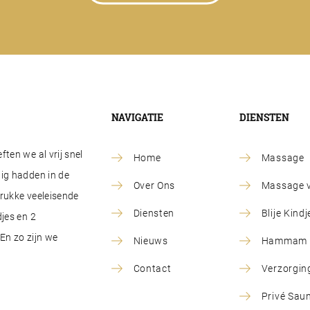
NAVIGATIE
DIENSTEN
ten we al vrij snel
Home
Massage
ig hadden in de
Over Ons
Massage v
drukke veeleisende
Diensten
Blije Kin
jes en 2
En zo zijn we
Nieuws
Hammam R
Contact
Verzorgin
Privé Sau