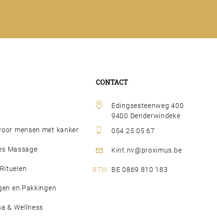
CONTACT
Edingsesteenweg 400 
9400 Denderwindeke
oor mensen met kanker
054 25 05 67
djes Massage
Kint.nv@proximus.be
ituelen
BE 0869 810 183
gen en Pakkingen
na & Wellness