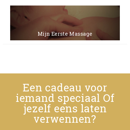
Mijn Eerste Massage
Een cadeau voor
iemand speciaal Of
jezelf eens laten
verwennen?