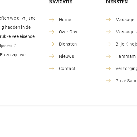
NAVIGATIE
DIENSTEN
ten we al vrij snel
Home
Massage
ig hadden in de
Over Ons
Massage v
drukke veeleisende
Diensten
Blije Kin
jes en 2
En zo zijn we
Nieuws
Hammam R
Contact
Verzorgin
Privé Sau