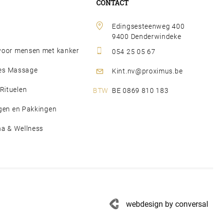
CONTACT
Edingsesteenweg 400 
9400 Denderwindeke
oor mensen met kanker
054 25 05 67
djes Massage
Kint.nv@proximus.be
ituelen
BE 0869 810 183
gen en Pakkingen
na & Wellness
webdesign by conversal