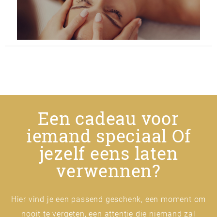
Een cadeau voor
iemand speciaal Of
jezelf eens laten
verwennen?
Hier vind je een passend geschenk, een moment om
nooit te vergeten, een attentie die niemand zal