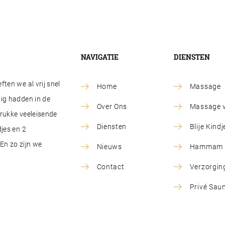
NAVIGATIE
DIENSTEN
ten we al vrij snel
Home
Massage
ig hadden in de
Over Ons
Massage v
drukke veeleisende
Diensten
Blije Kin
jes en 2
En zo zijn we
Nieuws
Hammam R
Contact
Verzorgin
Privé Sau