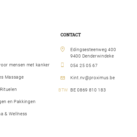
CONTACT
Edingsesteenweg 400 
9400 Denderwindeke
oor mensen met kanker
054 25 05 67
djes Massage
Kint.nv@proximus.be
ituelen
BE 0869 810 183
gen en Pakkingen
na & Wellness